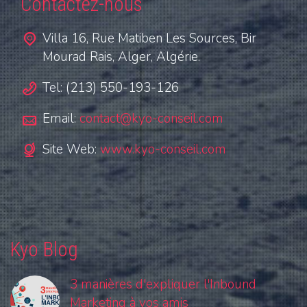
Contactez-nous
Villa 16, Rue Matiben Les Sources, Bir
Mourad Rais, Alger, Algérie.
Tel: (213) 550-193-126
Email:
contact@kyo-conseil.com
Site Web:
www.kyo-conseil.com
Kyo Blog
3 manières d'expliquer l'Inbound
Marketing à vos amis