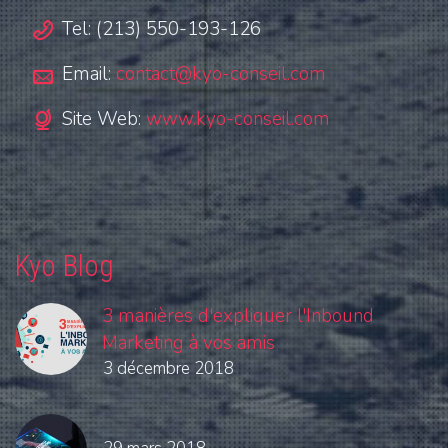
Tel: (213) 550-193-126
Email:
contact@kyo-conseil.com
Site Web:
www.kyo-conseil.com
Kyo Blog
3 manières d'expliquer l'Inbound
Marketing à vos amis
3 décembre 2018