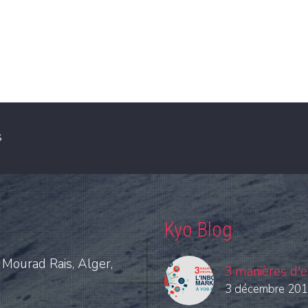
s
Kyo Blog
 Mourad Rais, Alger,
3 manières d'e
3 décembre 20