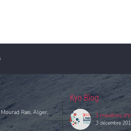
s
Kyo Blog
 Mourad Rais, Alger,
3 manières d'e
3 décembre 20